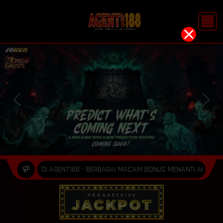
X
Previous
Next
IBAYAR DI AGENT188 - BERBAGAI MACAM BONUS MENANTI ANDA KHUSUS
8
9
9
6
8
1
4
6
3
1
7
8
8
5
5
0
3
2
7
0
9
2
0
9
0
4
7
2
5
4