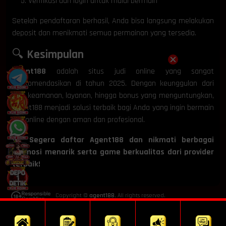
Verifikasi dan login untuk mulai bermain
Setelah pendaftaran berhasil, Anda bisa langsung melakukan
deposit dan menikmati semua permainan yang tersedia.
🔍
Kesimpulan
Agent188
adalah situs judi online yang sangat
direkomendasikan di tahun 2025. Dengan keunggulan dari
segi keamanan, layanan, hingga bonus yang menguntungkan,
Agent188 menjadi solusi terbaik bagi Anda yang ingin bermain
judi online dengan aman dan profesional.
🎯
Segera daftar Agent188 dan nikmati berbagai
promosi menarik serta game berkualitas dari provider
terbaik!
Copyright ©
agent188
, All rights reserved.