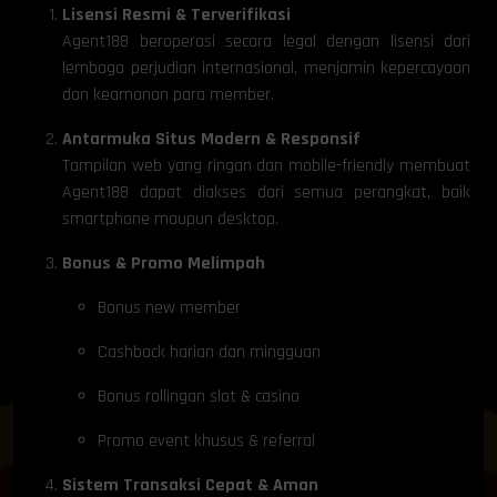
Lisensi Resmi & Terverifikasi
Agent188 beroperasi secara legal dengan lisensi dari
lembaga perjudian internasional, menjamin kepercayaan
dan keamanan para member.
Antarmuka Situs Modern & Responsif
Tampilan web yang ringan dan mobile-friendly membuat
Agent188 dapat diakses dari semua perangkat, baik
smartphone maupun desktop.
Bonus & Promo Melimpah
Bonus new member
Cashback harian dan mingguan
Bonus rollingan slot & casino
Promo event khusus & referral
Sistem Transaksi Cepat & Aman